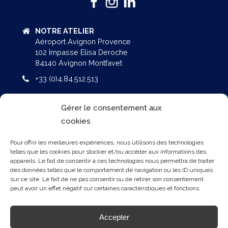
NOTRE ATELIER
Aéroport Avignon Provence
102 Impasse Elisa Deroche
84140 Avignon Montfavet
+33 (0)4.84.512.513
NOS BUREAUX
Gérer le consentement aux
AGROPARC / 160 rue Lawrence DURRELL
cookies
Bâtiment Eole – BP 51287
84911 AVIGNON Cedex 9
Pour offrir les meilleures expériences, nous utilisons des technologies
telles que les cookies pour stocker et/ou accéder aux informations des
+33 (0)4.90.800.700
appareils. Le fait de consentir à ces technologies nous permettra de traiter
des données telles que le comportement de navigation ou les ID uniques
NOS OFFRES
sur ce site. Le fait de ne pas consentir ou de retirer son consentement
peut avoir un effet négatif sur certaines caractéristiques et fonctions.
DIAMOND AIRCRAFT
Accepter
AEROPRAKT