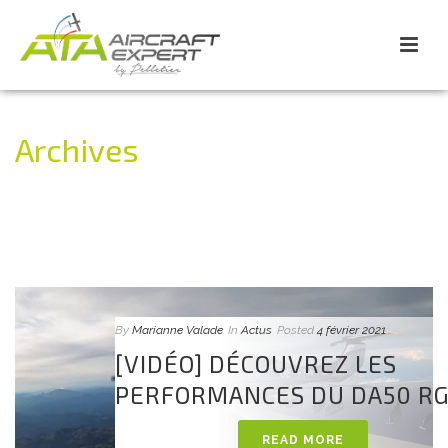
Archives
Tag Archives for: "vidéo"
ACCUEIL
»
VIDÉO
By
Marianne Valade
In
Actus
Posted
4 février 2021
[VIDÉO] DÉCOUVREZ LES
PERFORMANCES DU DA50 R
READ MORE