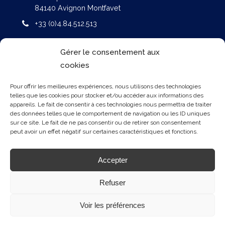
84140 Avignon Montfavet
+33 (0)4.84.512.513
NOS BUREAUX
Gérer le consentement aux
AGROPARC / 160 rue Lawrence DURRELL
cookies
Bâtiment Eole – BP 51287
84911 AVIGNON Cedex 9
Pour offrir les meilleures expériences, nous utilisons des technologies
telles que les cookies pour stocker et/ou accéder aux informations des
+33 (0)4.90.800.700
appareils. Le fait de consentir à ces technologies nous permettra de traiter
des données telles que le comportement de navigation ou les ID uniques
NOS OFFRES
sur ce site. Le fait de ne pas consentir ou de retirer son consentement
peut avoir un effet négatif sur certaines caractéristiques et fonctions.
DIAMOND AIRCRAFT
Accepter
AEROPRAKT
ATEC AIRCRAFT
Refuser
Voir les préférences
© 2026 ATA-BY-PELLETIER.AERO -
JOLI-PROJET
.