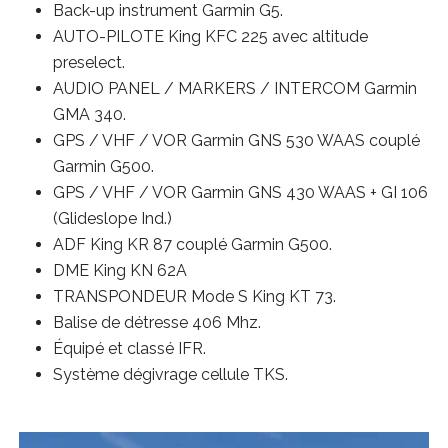
Back-up instrument Garmin G5.
AUTO-PILOTE King KFC 225 avec altitude
preselect.
AUDIO PANEL / MARKERS / INTERCOM Garmin
GMA 340.
GPS / VHF / VOR Garmin GNS 530 WAAS couplé
Garmin G500.
GPS / VHF / VOR Garmin GNS 430 WAAS + GI 106
(Glideslope Ind.)
ADF King KR 87 couplé Garmin G500.
DME King KN 62A
TRANSPONDEUR Mode S King KT 73.
Balise de détresse 406 Mhz.
Équipé et classé IFR.
Système dégivrage cellule TKS.