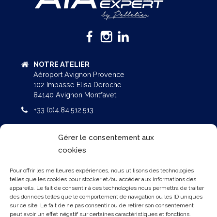
NOTRE ATELIER
Aéroport Avignon Provence
102 Impasse Elisa Deroche
84140 Avignon Montfavet
+33 (0)4.84.512.513
NOS BUREAUX
Gérer le consentement aux
AGROPARC / 160 rue Lawrence DURRELL
cookies
Bâtiment Eole – BP 51287
84911 AVIGNON Cedex 9
Pour offrir les meilleures expériences, nous utilisons des technologies
telles que les cookies pour stocker et/ou accéder aux informations des
+33 (0)4.90.800.700
appareils. Le fait de consentir à ces technologies nous permettra de traiter
des données telles que le comportement de navigation ou les ID uniques
NOS OFFRES
sur ce site. Le fait de ne pas consentir ou de retirer son consentement
peut avoir un effet négatif sur certaines caractéristiques et fonctions.