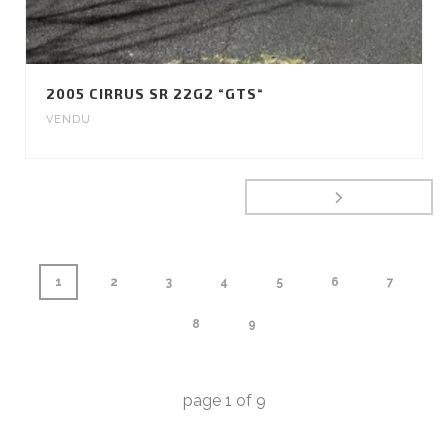
2005 CIRRUS SR 22G2 “GTS“
VENDU
1
2
3
4
5
6
7
8
9
page
1
of
9