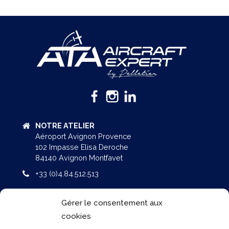
NOTRE ATELIER
Aéroport Avignon Provence
102 Impasse Elisa Deroche
84140 Avignon Montfavet
+33 (0)4.84.512.513
NOS BUREAUX
Gérer le consentement aux
AGROPARC / 160 rue Lawrence DURRELL
cookies
Bâtiment Eole – BP 51287