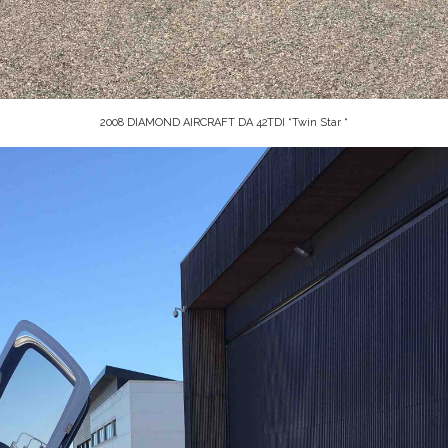
2008 DIAMOND AIRCRAFT DA 42TDI “Twin Star “