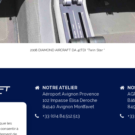
2008 DIAMOND AIRCRAFT DA 42TDI “Twin Star “
NOTRE ATELIER
NO
Aéroport Avignon Provence
AGR
102 Impasse Elisa Deroche
Bât
84140 Avignon Montfavet
849
+33 (0)4.84.512.513
+33
 que les
 consentir à
rtement de