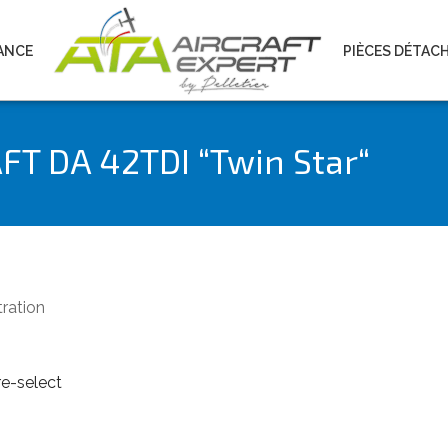
ANCE
PIÈCES DÉTAC
T DA 42TDI “Twin Star“
tration
re-select